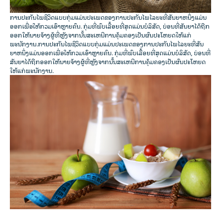
ການປະກັນໄພຊີວິດແບບກຸ່ມແມ່ນປະເພດຂອງການປະກັນໄພໄລຍະທີ່ສັນຍາຫນຶ່ງແມ່ນ
ອອກເພື່ອໃຫ້ກວມເອົາຫຼາຍຄົນ. ກຸ່ມທີ່ພົບເລື້ອຍທີ່ສຸດແມ່ນບໍລິສັດ, ບ່ອນທີ່ສັນຍາໄດ້ຖືກ
ອອກໃຫ້ນາຍຈ້າງຜູ້ທີ່ຫຼັງຈາກນັ້ນສະເຫນີການຄຸ້ມຄອງເປັນຜົນປະໂຫຍດໃຫ້ແກ່
ພະນັກງານ.ການປະກັນໄພຊີວິດແບບກຸ່ມແມ່ນປະເພດຂອງການປະກັນໄພໄລຍະທີ່ສັນ
ຍາຫນຶ່ງແມ່ນອອກເພື່ອໃຫ້ກວມເອົາຫຼາຍຄົນ. ກຸ່ມທີ່ພົບເລື້ອຍທີ່ສຸດແມ່ນບໍລິສັດ, ບ່ອນທີ່
ສັນຍາໄດ້ຖືກອອກໃຫ້ນາຍຈ້າງຜູ້ທີ່ຫຼັງຈາກນັ້ນສະເຫນີການຄຸ້ມຄອງເປັນຜົນປະໂຫຍດ
ໃຫ້ແກ່ພະນັກງານ.