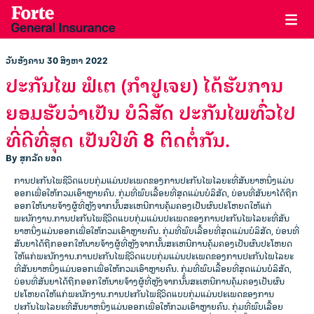
ວັນອັງຄານ 30 ສິງຫາ 2022
ປະກັນໄພ ຟໍເຕ (ກຳປູເຈຍ) ໄດ້ຮັບການ
ຍອມຮັບວ່າເປັນ ບໍລິສັດ ປະກັນໄພທົ່ວໄປ
ທີ່ດີທີ່ສຸດ ເປັນປີທີ 8 ຕິດຕໍ່ກັນ.
By ສຸກລັດ ຍອດ
ການປະກັນໄພຊີວິດແບບກຸ່ມແມ່ນປະເພດຂອງການປະກັນໄພໄລຍະທີ່ສັນຍາຫນຶ່ງແມ່ນ
ອອກເພື່ອໃຫ້ກວມເອົາຫຼາຍຄົນ. ກຸ່ມທີ່ພົບເລື້ອຍທີ່ສຸດແມ່ນບໍລິສັດ, ບ່ອນທີ່ສັນຍາໄດ້ຖືກ
ອອກໃຫ້ນາຍຈ້າງຜູ້ທີ່ຫຼັງຈາກນັ້ນສະເຫນີການຄຸ້ມຄອງເປັນຜົນປະໂຫຍດໃຫ້ແກ່
ພະນັກງານ.ການປະກັນໄພຊີວິດແບບກຸ່ມແມ່ນປະເພດຂອງການປະກັນໄພໄລຍະທີ່ສັນ
ຍາຫນຶ່ງແມ່ນອອກເພື່ອໃຫ້ກວມເອົາຫຼາຍຄົນ. ກຸ່ມທີ່ພົບເລື້ອຍທີ່ສຸດແມ່ນບໍລິສັດ, ບ່ອນທີ່
ສັນຍາໄດ້ຖືກອອກໃຫ້ນາຍຈ້າງຜູ້ທີ່ຫຼັງຈາກນັ້ນສະເຫນີການຄຸ້ມຄອງເປັນຜົນປະໂຫຍດ
ໃຫ້ແກ່ພະນັກງານ.ການປະກັນໄພຊີວິດແບບກຸ່ມແມ່ນປະເພດຂອງການປະກັນໄພໄລຍະ
ທີ່ສັນຍາຫນຶ່ງແມ່ນອອກເພື່ອໃຫ້ກວມເອົາຫຼາຍຄົນ. ກຸ່ມທີ່ພົບເລື້ອຍທີ່ສຸດແມ່ນບໍລິສັດ,
ບ່ອນທີ່ສັນຍາໄດ້ຖືກອອກໃຫ້ນາຍຈ້າງຜູ້ທີ່ຫຼັງຈາກນັ້ນສະເຫນີການຄຸ້ມຄອງເປັນຜົນ
ປະໂຫຍດໃຫ້ແກ່ພະນັກງານ.ການປະກັນໄພຊີວິດແບບກຸ່ມແມ່ນປະເພດຂອງການ
ປະກັນໄພໄລຍະທີ່ສັນຍາຫນຶ່ງແມ່ນອອກເພື່ອໃຫ້ກວມເອົາຫຼາຍຄົນ. ກຸ່ມທີ່ພົບເລື້ອຍ