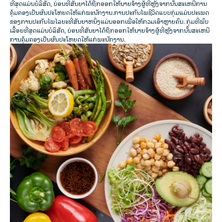
ທີ່ສຸດແມ່ນບໍລິສັດ, ບ່ອນທີ່ສັນຍາໄດ້ຖືກອອກໃຫ້ນາຍຈ້າງຜູ້ທີ່ຫຼັງຈາກນັ້ນສະເຫນີການ
ຄຸ້ມຄອງເປັນຜົນປະໂຫຍດໃຫ້ແກ່ພະນັກງານ.ການປະກັນໄພຊີວິດແບບກຸ່ມແມ່ນປະເພດ
ຂອງການປະກັນໄພໄລຍະທີ່ສັນຍາຫນຶ່ງແມ່ນອອກເພື່ອໃຫ້ກວມເອົາຫຼາຍຄົນ. ກຸ່ມທີ່ພົບ
ເລື້ອຍທີ່ສຸດແມ່ນບໍລິສັດ, ບ່ອນທີ່ສັນຍາໄດ້ຖືກອອກໃຫ້ນາຍຈ້າງຜູ້ທີ່ຫຼັງຈາກນັ້ນສະເຫນີ
ການຄຸ້ມຄອງເປັນຜົນປະໂຫຍດໃຫ້ແກ່ພະນັກງານ.