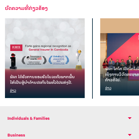
ບົດຄວາມທີ່ກ່ຽວຂ້ອງ
ຟໍເຕ-ໂຕໂກ ເປີດໂຕໂລໂ
ເຖິງການວິວັດທະນາກ
ຟໍເຕ ໄດ້ຮັບການຍອມຮັບໃນລະດັບພາກພື້ນ
ກ້າວຕໍ່ໄປ.
ໃຫ້ເປັນຜູ້ນຳດ້ານປະກັນໄພທົ່ວໄປແຫ່ງປີ.
ຂ່າວ
ຂ່າວ
Individuals & Families
Business