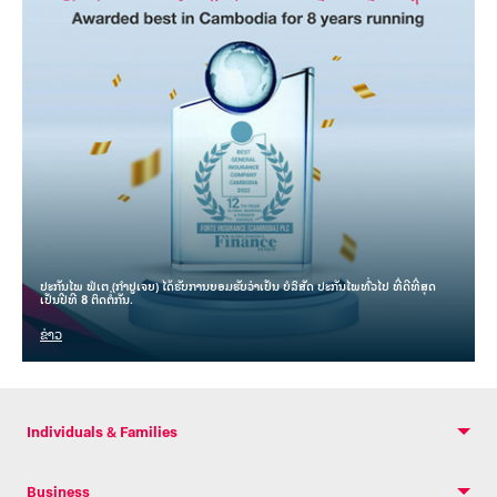
ປະກັນໄພ ຟໍເຕ (ກຳປູເຈຍ) ໄດ້ຮັບການຍອມຮັບວ່າເປັນ ບໍລິສັດ ປະກັນໄພທົ່ວໄປ ທີ່ດີທີ່ສຸດ
ເປັນປີທີ 8 ຕິດຕໍ່ກັນ.
ຂ່າວ
Individuals & Families
Business