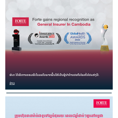
ຟໍເຕ ໄດ້ຮັບການຍອມຮັບໃນລະດັບພາກພື້ນໃຫ້ເປັນຜູ້ນຳດ້ານປະກັນໄພທົ່ວໄປແຫ່ງປີ.
ຂ່າວ