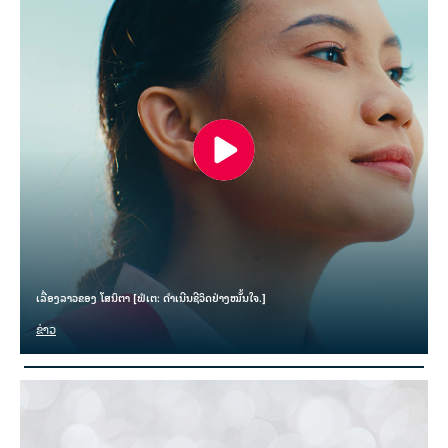
ເລື່ອງລາວຂອງ ໂສນິຕາ [ຟໍເຕ: ດຳເນີນຊີວິດຢ່າງໝັ້ນໃຈ.]
ຂ່າວ