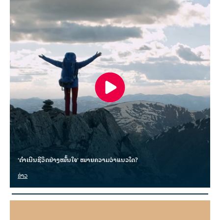
'ດຳເນີນຊີວິດຢ່າງໝັ້ນໃຈ' ໝາຍຄວາມວ່າແນວໃດ?
ຂ່າວ