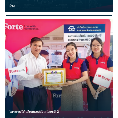
ຂ່າວ
ໂຄງການໃຫ້ເລືອດຊ່ວຍຊີວິດ ໄລຍະທີ 2