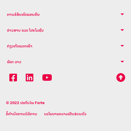
ການຂໍສິນທົດແທນຄືນ
ຂ່າວສານ ແລະ ໂປຣໂມຊັນ
ກ່ຽວ​ກັບ​ພວກ​ເຮົາ
ຟໍເຕ ລາວ
© 2022 ປະກັນໄພ Forte
ຂໍ້ກໍານົດການບໍລິການ
ນະໂຍບາຍຄວາມເປັນສ່ວນຕົວ