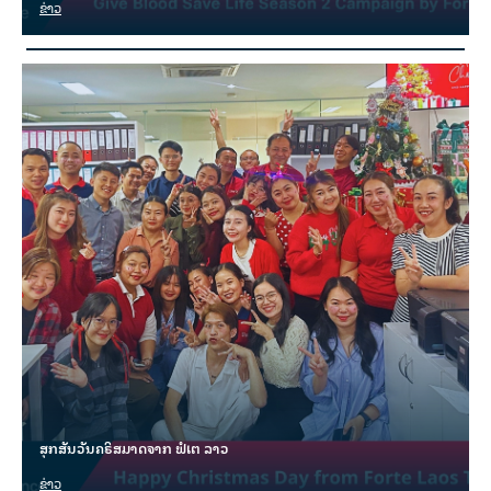
ຂ່າວ
ສຸກສັນວັນຄຣິສມາດຈາກ ຟໍເຕ ລາວ
ຂ່າວ