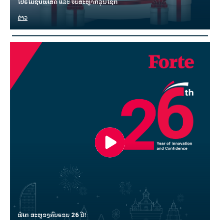
ໂປຣໂມຊັນພິເສດ ແລະ ຈັບສະຫຼາກລຸ້ນໂຊກ
ຂ່າວ
ຟໍເຕ ສະຫຼອງຄົບຮອບ 26 ປີ!