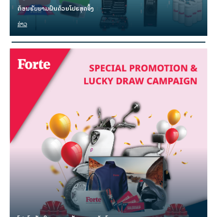
ຕ້ອນຮັບຍາມຝົນດ້ວຍໂປຣສຸດຈຶ້ງ
ຂ່າວ