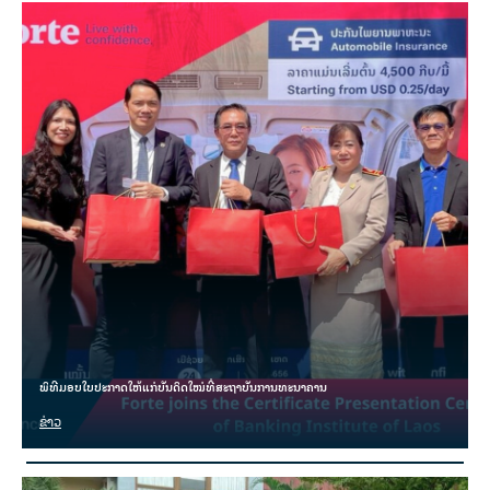
ພິທີມອບໃບປະກາດໃຫ້ແກ່ບັນດິດໃໝ່ທີ່ສະຖາບັນການທະນາຄານ
ຂ່າວ