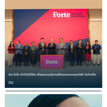
ຟໍເຕ-ໂຕໂກ ເປີດໂຕໂລໂກ້ໃໝ່ ເພື່ອສະແດງເຖິງການວິວັດທະນາການຂອງບໍລິສັດ ໃນກ້າວຕໍ່ໄປ.
ຂ່າວ