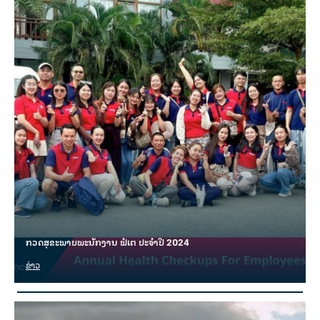
ກວດສຸຂະພາບພະນັກງານ ຟໍເຕ ປະຈຳປີ 2024
ຂ່າວ