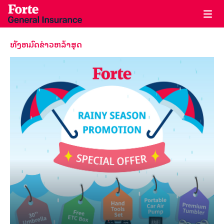
ທັງ​ຫມົດ​ຂ່າວ​ຫລ້າ​ສຸດ​