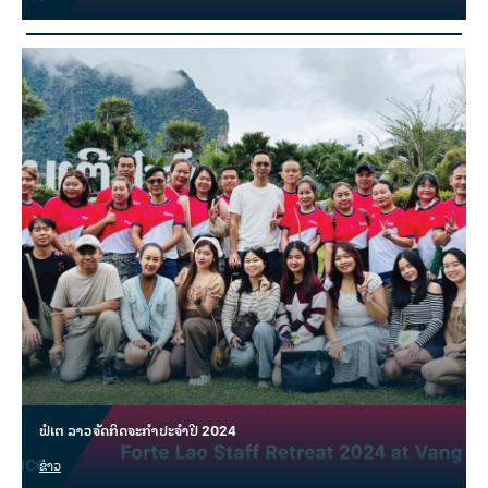
ຟໍເຕ ລາວຈັດກິດຈະກຳປະຈຳປີ 2024
ຂ່າວ