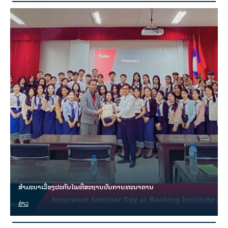
ສຳມະນາເລື່ອງປະກັນໄພທີ່ສະຖານບັນການທະນາຄານ
ຂ່າວ