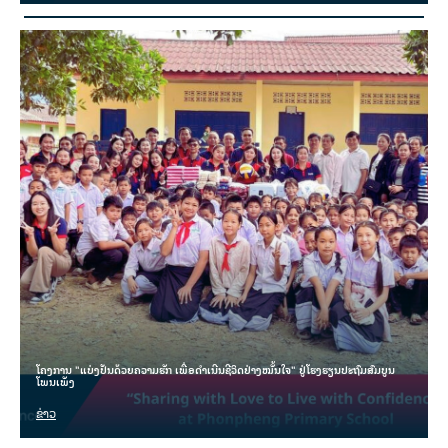
ໂຄງການ "ແບ່ງປັນດ້ວຍຄວາມຮັກ ເພື່ອດຳເນີນຊີວິດຢ່າງໝັ້ນໃຈ" ຢູ່ໂຮງຮຽນປະຖົມສົມບູນ
ໂພນເພັງ
ຂ່າວ